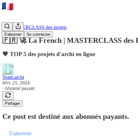
🚀 MASTERCLASS des projets
S'abonner
Se connecter
🇫🇷 🚀 La French | MASTERCLASS des P
💖 TOP 5 des projets d'archi en ligne
Team.archi
févr. 21, 2024
∙ Abonné payant
Partager
Ce post est destiné aux abonnés payants.
S'abonner