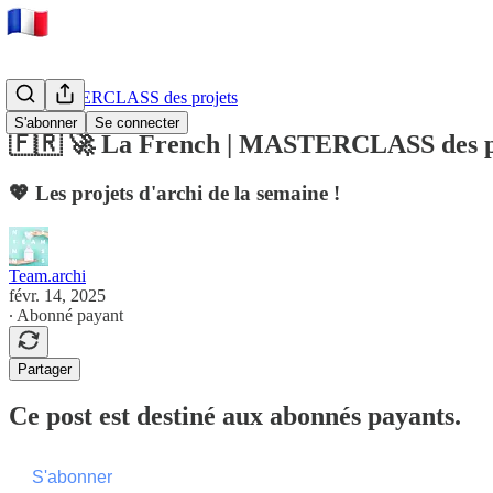
🚀 MASTERCLASS des projets
S'abonner
Se connecter
🇫🇷 🚀 La French | MASTERCLASS des pr
💖 Les projets d'archi de la semaine !
Team.archi
févr. 14, 2025
∙ Abonné payant
Partager
Ce post est destiné aux abonnés payants.
S'abonner