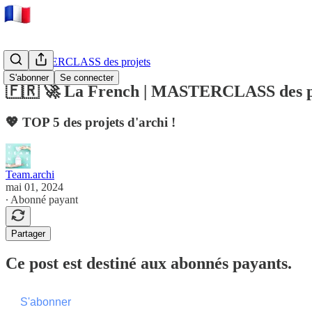
🚀 MASTERCLASS des projets
S'abonner
Se connecter
🇫🇷 🚀 La French | MASTERCLASS des p
💖 TOP 5 des projets d'archi !
Team.archi
mai 01, 2024
∙ Abonné payant
Partager
Ce post est destiné aux abonnés payants.
S'abonner