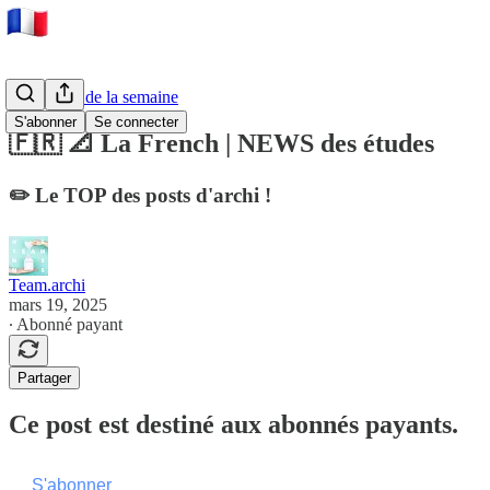
💌 NEWS de la semaine
S'abonner
Se connecter
🇫🇷 📐 La French | NEWS des études
✏️ Le TOP des posts d'archi !
Team.archi
mars 19, 2025
∙ Abonné payant
Partager
Ce post est destiné aux abonnés payants.
S'abonner