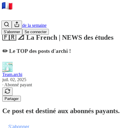
💌 NEWS de la semaine
S'abonner
Se connecter
🇫🇷 📐 La French | NEWS des études
✏️ Le TOP des posts d'archi !
Team.archi
juil. 02, 2025
∙ Abonné payant
Partager
Ce post est destiné aux abonnés payants.
S'abonner