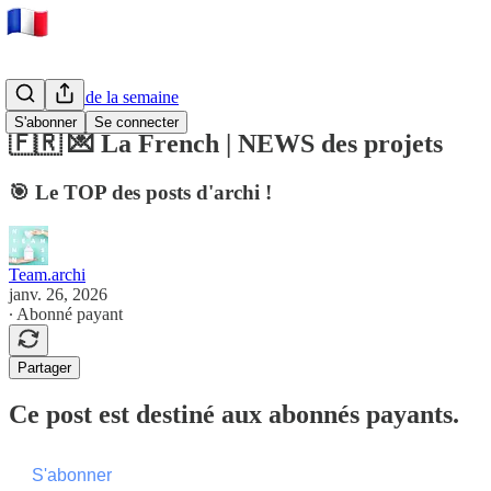
💌 NEWS de la semaine
S'abonner
Se connecter
🇫🇷 💌 La French | NEWS des projets
🎯 Le TOP des posts d'archi !
Team.archi
janv. 26, 2026
∙ Abonné payant
Partager
Ce post est destiné aux abonnés payants.
S'abonner