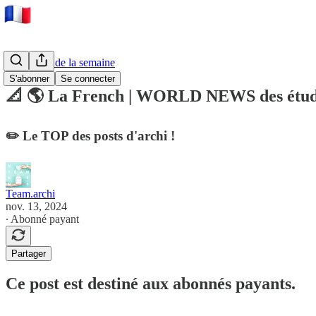
💌 NEWS de la semaine
S'abonner
Se connecter
📐 🌎 La French | WORLD NEWS des étud
✏️ Le TOP des posts d'archi !
Team.archi
nov. 13, 2024
∙ Abonné payant
Partager
Ce post est destiné aux abonnés payants.