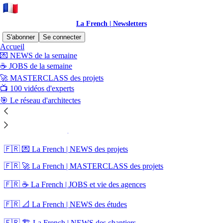
La French | Newsletters
S'abonner
Se connecter
Accueil
💌 NEWS de la semaine
Sitemap - 2025 - La French |
☕ JOBS de la semaine
🚀 MASTERCLASS des projets
Newsletters
📺 100 vidéos d'experts
🎯 Le réseau d'architectes
🇫🇷 📐 La French | NEWS des études
🇫🇷 🏗️ La French | NEWS des chantiers
🇫🇷 💌 La French | NEWS des projets
🇫🇷 🚀 La French | MASTERCLASS des projets
🇫🇷 ☕ La French | JOBS et vie des agences
🇫🇷 📐 La French | NEWS des études
🇫🇷 🏗️ La French | NEWS des chantiers